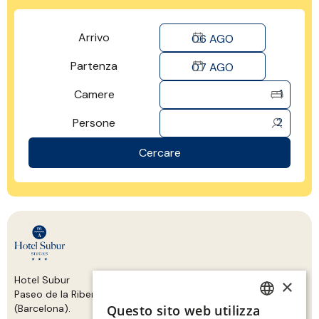
Arrivo
06
AGO
Partenza
07
AGO
1
Camere
2
Persone
Cercare
Hotel Subur
×
Paseo de la Ribera s/n, esquina C/ de la Bassa Rodona Sitges
(Barcelona).
Questo sito web utilizza
SPANISH