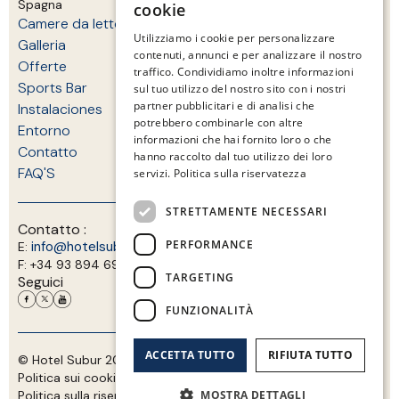
Spagna
cookie
Camere da letto
ENGLISH
Utilizziamo i cookie per personalizzare
Galleria
contenuti, annunci e per analizzare il nostro
CATALAN
Offerte
traffico. Condividiamo inoltre informazioni
Sports Bar
GERMAN
sul tuo utilizzo del nostro sito con i nostri
partner pubblicitari e di analisi che
Instalaciones
FRENCH
potrebbero combinarle con altre
Entorno
informazioni che hai fornito loro o che
ITALIAN
Contatto
hanno raccolto dal tuo utilizzo dei loro
FAQ'S
servizi.
Politica sulla riservatezza
STRETTAMENTE NECESSARI
Contatto :
PERFORMANCE
info@hotelsubur.com
+34 93 894 0066
E:
T:
F:
+34 93 894 69 86
TARGETING
Seguici
FUNZIONALITÀ
ACCETTA TUTTO
RIFIUTA TUTTO
© Hotel Subur 2026. Registrazione dell'istituto: HB-000062
Politica sui cookie
Aviso legal
Politica sulla riservatezza
Mappa web
MOSTRA DETTAGLI