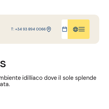
T: +34 93 894 0066
EN
FR
es
ES
DE
CA
biente idilliaco dove il sole splende
ata.