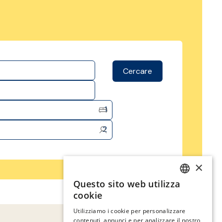
Cercare
1
2
×
Questo sito web utilizza
SPANISH
cookie
ENGLISH
Utilizziamo i cookie per personalizzare
contenuti, annunci e per analizzare il nostro
CATALAN