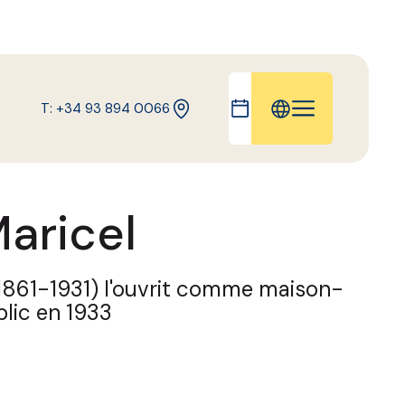
T: +34 93 894 0066
IT
EN
aricel
ES
DE
CA
 (1861-1931) l'ouvrit comme maison-
blic en 1933