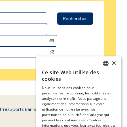
Rechercher
1
2
×
Ce site Web utilise des
SPANISH
cookies
ENGLISH
Nous utilisons des cookies pour
personnaliser le contenu, les publicités et
CATALAN
analyser notre trafic. Nous partageons
GERMAN
également des informations sur votre
ffres
Sports Bar
Instalaciones
Entorno
Contact
FAQ'S
utilisation de notre site avec nos
FRENCH
partenaires de publicité et d"analyse qui
peuvent les combiner avec d"autres
ITALIAN
informations que vous leur avez fournies ou