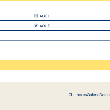
08
AOÛT
09
AOÛT
Chambres
Galerie
Des o