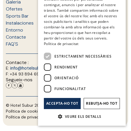
Galeria
contingut, anuncis i per analitzar el nostre
CATALAN
Ofertes
trànsit. També compartim informació sobre
GERMAN
Sports Bar
el vostre ús del nostre lloc amb els nostres
socis publicitaris i analítics que poden
Instalaciones
FRENCH
combinar-la amb altra informació que els
Entorno
heu proporcionat o que han recopilat a
ITALIAN
Contacte
partir del vostre ús dels seus serveis.
FAQ'S
Política de privacitat
ESTRICTAMENT NECESSÀRIES
Contacte :
RENDIMENT
info@hotelsubur.com
+34 93 894 0066
E:
T:
F:
+34 93 894 69 86
ORIENTACIÓ
Segueix-nos
FUNCIONALITAT
ACCEPTA-HO TOT
REBUTJA-HO TOT
© Hotel Subur 2026. Registre d'establiment: HB-000062
Política de cookies
Aviso legal
VEURE ELS DETALLS
Política de privacitat
Mapa web