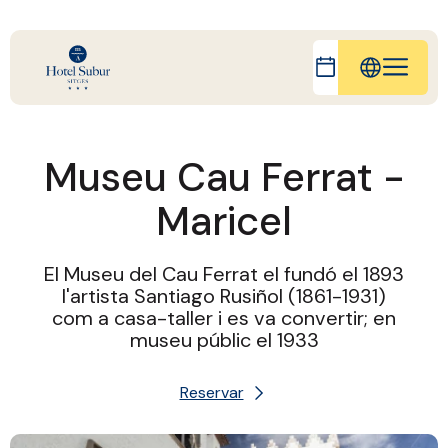
IT
EN
Museu Cau Ferrat -
FR
Maricel
ES
DE
El Museu del Cau Ferrat el fundó el 1893
l'artista Santiago Rusiñol (1861-1931)
com a casa-taller i es va convertir; en
museu públic el 1933
Reservar