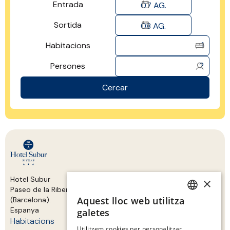
Entrada
07
AG.
Sortida
08
AG.
1
Habitacions
2
Persones
Cercar
Hotel Subur
×
Paseo de la Ribera s/n, esquina C/ de la Bassa Rodona Sitges
Aquest lloc web utilitza
(Barcelona).
SPANISH
Espanya
galetes
Habitacions
ENGLISH
Utilitzem cookies per personalitzar