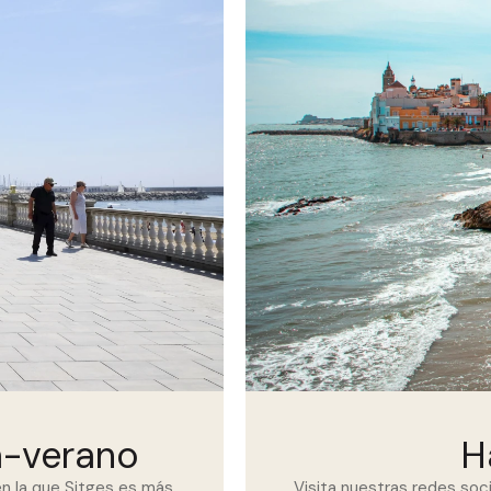
a-verano
H
n la que Sitges es más
Visita nuestras redes soc