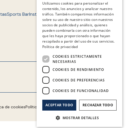
Utilizamos cookies para personalizar el
contenido, los anuncios y analizar nuestro
CATALAN
tas
Sports Bar
Instalaciones
Entorno
Contacto
FAQ'S
tráfico. También compartimos información
GERMAN
sobre su uso de nuestro sitio con nuestros
socios de publicidad y análisis, quienes
FRENCH
pueden combinarla con otra información
que les haya proporcionado o que hayan
ITALIAN
recopilado a partir del uso de sus servicios.
Política de privacidad
COOKIES ESTRICTAMENTE
NECESARIAS
COOKIES DE RENDIMIENTO
Síguenos
COOKIES DE PREFERENCIAS
COOKIES DE FUNCIONALIDAD
ACEPTAR TODO
RECHAZAR TODO
ica de cookies
Política de privacidad
Aviso legal
Mapa web
MOSTRAR DETALLES