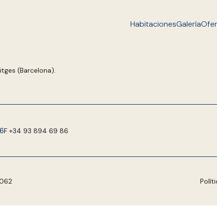
Habitaciones
Galería
Ofer
itges (Barcelona).
6
F
+34 93 894 69 86
0062
Polít