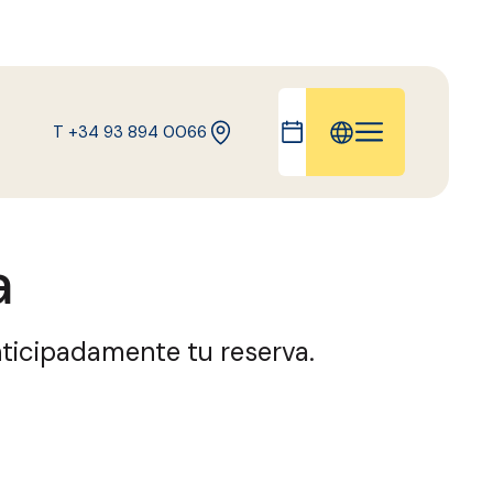
T +34 93 894 0066
IT
EN
a
FR
DE
CA
ticipadamente tu reserva.