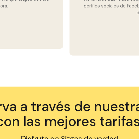
ora.
perfiles sociales de Faceb
d
va a través de nuest
con las mejores tarifas
Disfruta de Sitges de verdad