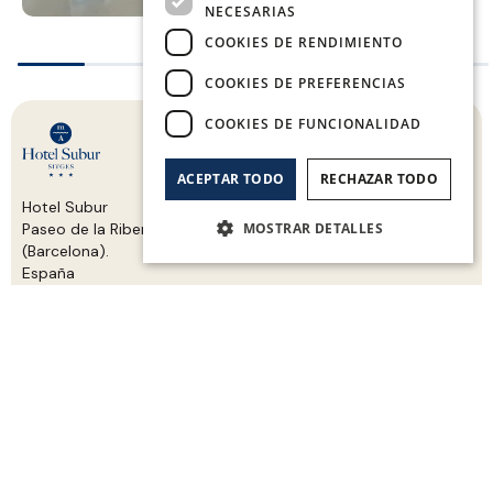
NECESARIAS
COOKIES DE RENDIMIENTO
COOKIES DE PREFERENCIAS
COOKIES DE FUNCIONALIDAD
ACEPTAR TODO
RECHAZAR TODO
Hotel Subur
Paseo de la Ribera s/n, esquina C/ de la Bassa Rodona Sitges
MOSTRAR DETALLES
(Barcelona).
España
Habitaciones
Cookies estrictamente necesarias
Galería
Cookies de rendimiento
Ofertas
Cookies de preferencias
Sports Bar
Instalaciones
Cookies de funcionalidad
Entorno
Las cookies estrictamente necesarias permiten
Contacto
la funcionalidad principal del sitio web, como
el inicio de sesión de usuario y la gestión de
FAQ'S