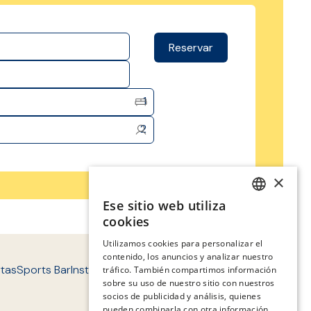
Reservar
1
2
×
Ese sitio web utiliza
SPANISH
cookies
ENGLISH
Utilizamos cookies para personalizar el
contenido, los anuncios y analizar nuestro
CATALAN
tas
Sports Bar
Instalaciones
Entorno
Contacto
FAQ'S
tráfico. También compartimos información
GERMAN
sobre su uso de nuestro sitio con nuestros
socios de publicidad y análisis, quienes
FRENCH
pueden combinarla con otra información