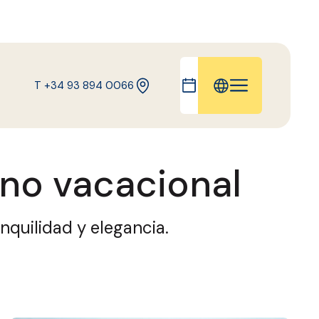
T +34 93 894 0066
IT
EN
no vacacional
FR
DE
CA
nquilidad y elegancia.