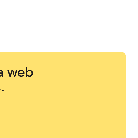
ra web
.