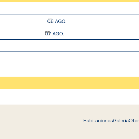
06
AGO.
07
AGO.
Habitaciones
Galería
Ofer